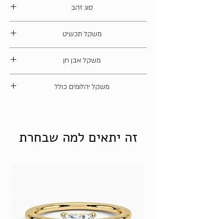
סוג זהב
14 קארט
משקל תכשיט
2G
משקל אבן חן
ללא
משקל יהלומים כולל
יהלומים טבעיים - 0.1/0.18 קראט כולל
|
זה יתאים למה שבחרת
צבע H ניקיון SI