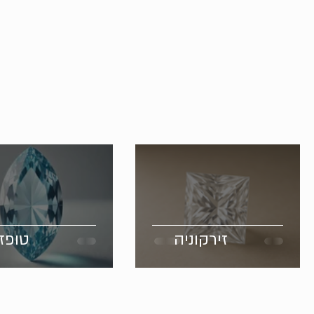
זירקוניה
טופז