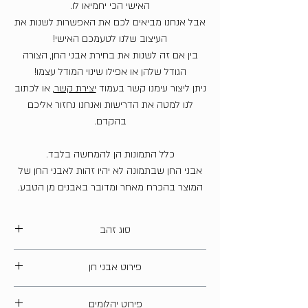
האישי הכי יחמיאו לו.
אבל אנחנו מביאים לכם את האפשרות לשנות את
העיצוב שלנו לטעמכם האישי!
בין אם זה לשנות את בחירת אבני החן, הצורה
הגודל שלהן או אפילו שינוי המודל עצמו!
ניתן ליצור עימנו קשר בעמוד
יצירת קשר
, או לכתוב
לנו למטה את הדרישות ואנחנו נחזור אליכם
בהקדם.
כלל התמונות הן להמחשה בלבד.
אבני החן שבתמונה לא יהיו זהות לאבני החן של
המוצר בהכרח מאחר ומדובר באבנים מן הטבע.
סוג זהב
14 קארט
פירוט אבני חן
אמרלד - משקל כולל 0.8 קראט
פירוט יהלומים