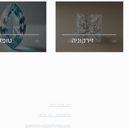
זירקוניה
טופז
יצירת קשר
צרו איתנו קשר
(+972) 54 - 7828550
ariajewelry2024@gmail.com