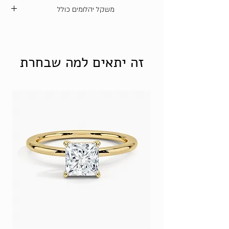
סיטרין - משקל כולל 1.2 קראט
משקל יהלומים כולל
*ניתן להוזיל את עלות התכשיט על ידי
החלפת אבני החן לזירקונים
סוג אבן
ניקיון
צבע
קראט
מה זה זירקון?
כולל
זה יתאים למה שבחרת
יהלומים
SI
H
0.15
טבעיים
יהלומי
VS
D
0.15
מעבדה
זרקוניה
-
-
0.15
ניתן לבחור למטה את סוג חומר הגלם
שאיתו תרצו לעצב את התכשיט