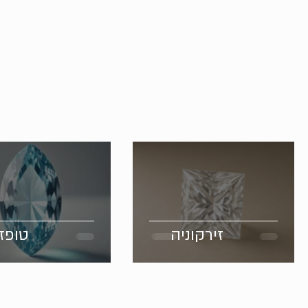
זירקוניה
טופז