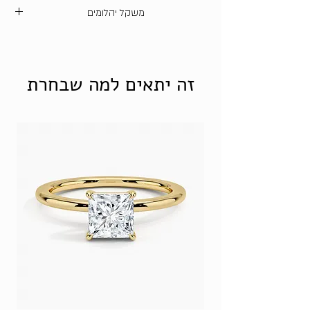
רובי - משקל כולל 0.35 קראט
משקל יהלומים
*ניתן להוזיל את עלות התכשיט על ידי
החלפת אבני החן לזירקונים
סוג אבן
ניקיון
צבע
קראט
מה זה זירקון?
כולל
זה יתאים למה שבחרת
יהלומים
SI
H
0.07
טבעיים
יהלומי
VS
D
0.07
מעבדה
זרקוניה
-
-
0.07
ניתן לבחור למטה את סוג חומר הגלם
שאיתו תרצו לעצב את התכשיט