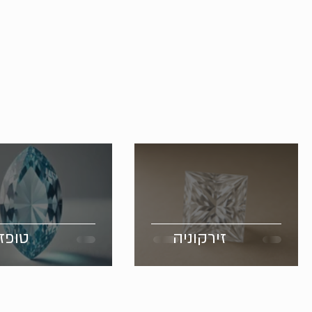
זירקוניה
טופז