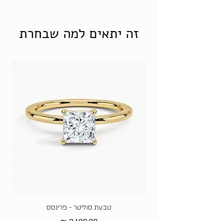
בלו טופז טבעית - 2.236 קראט
זה יתאים למה שבחרת
טבעת סוליטר - פרינסס