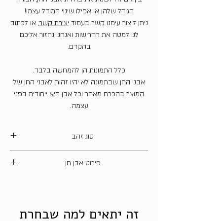
הגודל שלהן או אפילו שינוי המודל עצמו!
ניתן ליצור עימנו קשר בעמוד
יצירת קשר
, או לכתוב
לנו למטה את הדרישות ואנחנו נחזור אליכם
בהקדם.
כלל התמונות הן להמחשה בלבד.
אבני החן שבתמונה לא יהיו זהות לאבני החן של
המוצר בהכרח מאחר וכל אבן היא ייחודית בפני
עצמה.
סוג זהב
14 קארט
פירוט אבן חן
רובי- משקל כולל 0.75 קראט
*ניתן להוזיל את עלות התכשיט על ידי
זה יתאים למה שבחרת
החלפת אבני החן לזירקונים