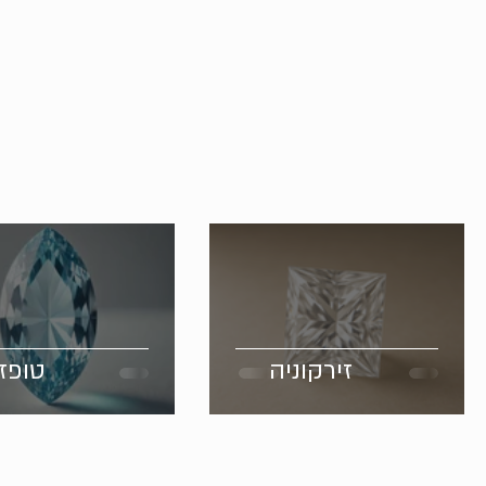
זירקוניה
טופז