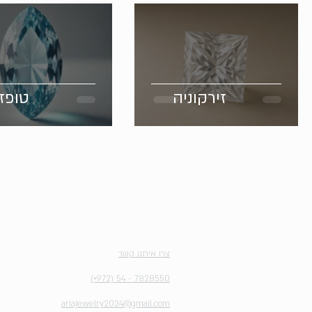
זירקוניה
טופז
יצירת קשר
צרו איתנו קשר
(+972) 54 - 7828550
ariajewelry2024@gmail.com