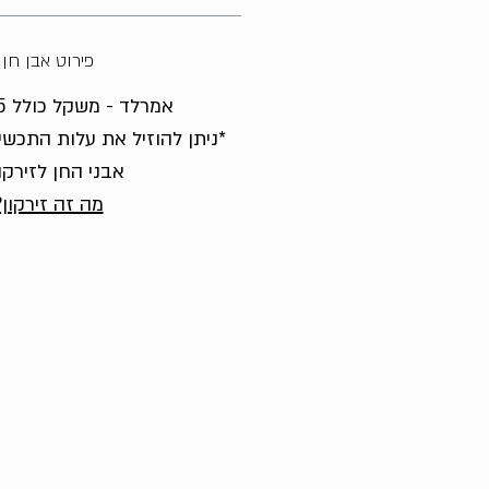
פירוט אבן חן
אמרלד - משקל כולל 0.5 קראט
*ניתן להוזיל את עלות התכשי
אבני החן לזירקו
מה זה זירקון?