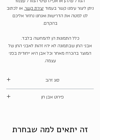
הגודל שלהן או אפילו שינוי המודל עצמו!
ניתן ליצור עימנו קשר בעמוד
יצירת קשר
, או לכתוב
לנו למטה את הדרישות ואנחנו נחזור אליכם
בהקדם.
כלל התמונות הן להמחשה בלבד.
אבני החן שבתמונה לא יהיו זהות לאבני החן של
המוצר בהכרח מאחר וכל אבן היא ייחודית בפני
עצמה.
סוג זהב
14 קארט
פירוט אבן חן
סיטרין טבעית - 5 קאראט
זה יתאים למה שבחרת