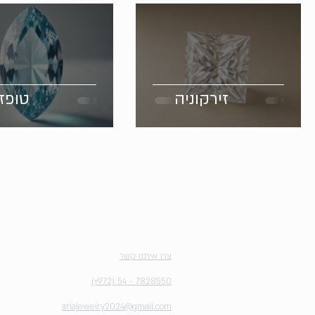
זירקוניה
טופז
יצירת קשר
צרו איתנו קשר
(+972) 54 - 7828550
ariajewelry2024@gmail.com