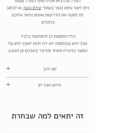
הגודל שלהן או אפילו שינוי המודל עצמו!
ניתן ליצור עימנו קשר בעמוד
יצירת קשר
, או לכתוב
לנו למטה את הדרישות ואנחנו נחזור אליכם
בהקדם.
כלל התמונות הן להמחשה בלבד.
אבני החן שבתמונה לא יהיו זהות לאבני החן של
המוצר בהכרח מאחר ומדובר באבנים מן הטבע.
סוג זהב
14 קארט
פירוט אבני חן
אבן טופז טבעית - משקל כולל 21
קראט
זה יתאים למה שבחרת