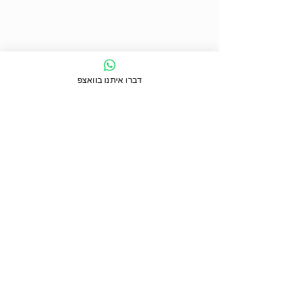
דברו איתנו בוואצפ
תגובות
טופז