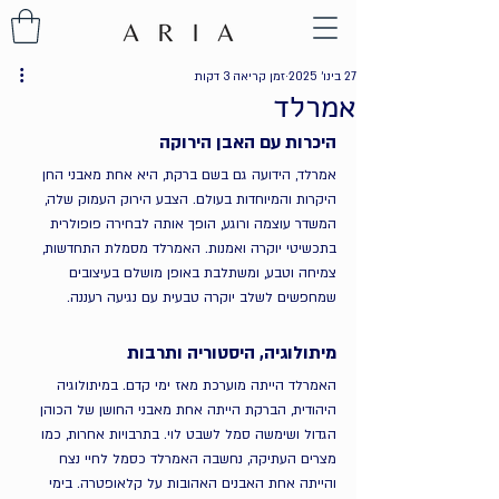
27 בינו׳ 2025
זמן קריאה 3 דקות
אמרלד
היכרות עם האבן הירוקה
אמרלד, הידועה גם בשם ברקת, היא אחת מאבני החן 
היקרות והמיוחדות בעולם. הצבע הירוק העמוק שלה, 
המשדר עוצמה ורוגע, הופך אותה לבחירה פופולרית 
בתכשיטי יוקרה ואמנות. האמרלד מסמלת התחדשות, 
צמיחה וטבע, ומשתלבת באופן מושלם בעיצובים 
שמחפשים לשלב יוקרה טבעית עם נגיעה רעננה.
מיתולוגיה, היסטוריה ותרבות
האמרלד הייתה מוערכת מאז ימי קדם. במיתולוגיה 
היהודית, הברקת הייתה אחת מאבני החושן של הכוהן 
הגדול ושימשה סמל לשבט לוי. בתרבויות אחרות, כמו 
מצרים העתיקה, נחשבה האמרלד כסמל לחיי נצח 
והייתה אחת האבנים האהובות על קלאופטרה. בימי 