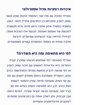
איכויות רוחניות ומזל אסטרולוגי
אמרלד מזוהה עם מזל שור, המסמל יציבות, שפע וקשר 
עמוק לטבע, ומתרחש בין החודשים אפריל למאי. האבן 
נחשבת כמשרה איזון, אהבה ורוגע פנימי, והיא מקושרת 
לתכונות של נאמנות ואמינות. תכונות אלו הופכות אותה 
לבחירה נפלאה עבור תכשיטים שמיועדים להבעת 
אהבה נצחית או כמתנה המסמלת קשרים משמעותיים.
למי היא מתאימה ומה היא משדרת?
אמרלד מתאימה למי שמחפש תכשיט שמקרין יוקרה 
וייחודיות. היא אידיאלית לאנשים עם חיבור עמוק לטבע 
או למי שרוצה להביע תחושת צמיחה והתחדשות. בזהב 
צהוב, האמרלד משתלבת באופן מושלם לנשים עם תת 
גוון עור חמים, ומעניקה מראה עתיק ורומנטי. לעומת 
זאת, בזהב לבן, היא מתאימה לנשים בעלות תת גוון 
קריר יותר, ומעניקה מראה יוקרתי ומודרני. למרות היותה 
אבן יוקרתית, ניתן לשלב אותה גם בתכשיטים יומיומיים 
לעיצובים מינימליסטיים ומעודנים.