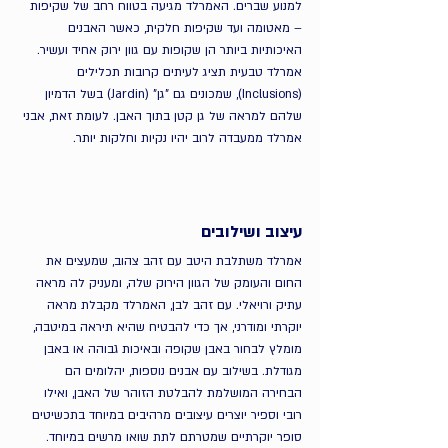
למנוע שברים. האמרלד מגיעה בטווח רחב של שקיפות 
– מאטומה ועד שקיפות חלקית, כאשר האבנים 
האיכותיות ביותר הן שקופות עם גוון ירוק אחיד ועשיר. 
אמרלד טבעית תציג לעיתים קרובות תכלילים 
(Inclusions), שמכונים גם "גן" (Jardin) בשל הדמיון 
שלהם למראה של גן קטן בתוך האבן. לעומת זאת, אבני 
אמרלד ממעבדה לרוב יהיו נקיות וחלקות יותר.
עיצוב ושילובים
אמרלד משתלבת היטב עם זהב צהוב, שמעצים את 
החום והעומק של הגוון הירוק שלה, ומעניק לה מראה 
עתיק ורויאלי. עם זהב לבן, האמרלד מקבלת מראה 
יוקרתי ומודרני, אך כדי להבטיח שהיא תיראה במיטבה, 
מומלץ לבחור באבן שקופה ובאיכות גבוהה או באבן 
מגודלת. בשילוב עם אבנים נוספות, יהלומים הם 
הבחירה המושלמת להבלטת הזוהר של האבן, ואילו 
רובי וספיר יוצרים עיצובים מרהיבים במיוחד בתכשיטים 
סופר יוקרתיים שמטרתם לתת שואו מרשים במיוחד.