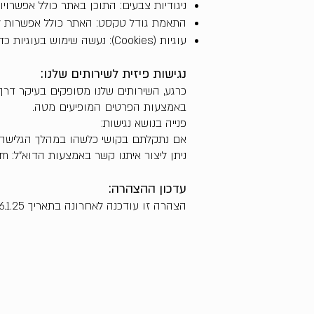
ניגודיות צבעים: התוכן באתר כולל אפשרויות
התאמת גודל טקסט: האתר כולל אפשרות לה
עוגיות (Cookies): נעשה שימוש בעוגיות כדי להבטיח חוויית גלישה נוחה ולזכור התאמות נגישות שביצע המשתמש.
נגישות פיזית לשירותים שלנו:
כרגע, השירותים שלנו מסופקים בעיקר דרך 
באמצעות הפרטים המופיעים מטה.
פנייה בנושא נגישות:
אם נתקלתם בקושי כלשהו במהלך הגלישה ב
ניתן ליצור איתנו קשר באמצעות הדוא"ל: ariajewelry2024@gmail.com.
עדכון ההצהרה:
הצהרה זו עודכנה לאחרונה בתאריך 26.1.25. אנו ממשיכים לשפר את הנגישות באתר ומחויבים להנגיש את כלל התכנים והשירותים שלנו בצורה מיטבית.
יצירת קשר