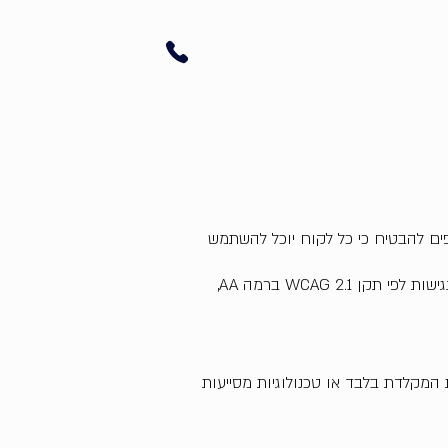
אפים להבטיח כי כל לקוח יוכל להשתמש
האתר נבנה ומופעל על גבי פלטפורמת Wix, אשר מספקת כלים להנגשת אתרים ומחויבת לעמידה בסטנדרטים של נגישות לפי תקן WCAG 2.1 ברמה AA,
ת המקלדת בלבד או טכנולוגיות מסייעות