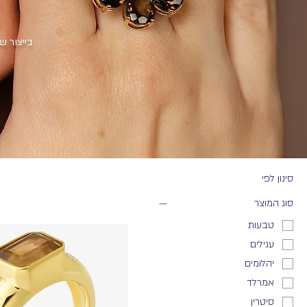
בייצור ש
סינון לפי
סוג המוצר
טבעות
עגילים
יהלומים
אמרלד
סיטרין