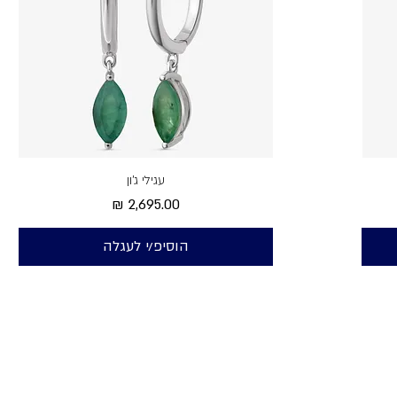
עגילי ג'ון
מחיר
הוסיפ/י לעגלה