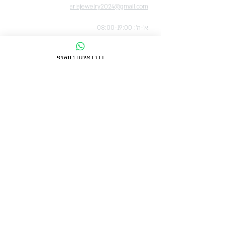
ariajewelry2024@gmail.com
א'-ה': 08:00-19:00
ו': 08:00-14:00
דברו איתנו בוואצפ
הסטודיו שלנו
רחוב עזרא גבאי 3, מתחם המטרו פארק
השירותים שלנו
שאלות ותשובות
משלוחים
אחריות, תיקונים, החלפות והחזרות