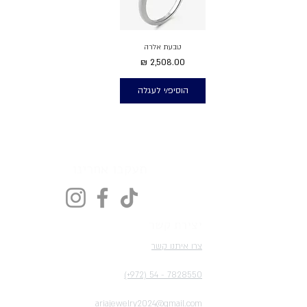
טבעת אלרה
מחיר
הוסיפ/י לעגלה
תעקבו אחרינו
יצירת קשר
צרו איתנו קשר
(+972) 54 - 7828550
ariajewelry2024@gmail.com