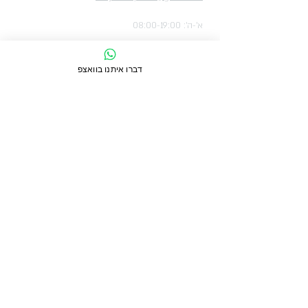
א'-ה': 08:00-19:00
ו': 08:00-14:00
דברו איתנו בוואצפ
הסטודיו שלנו
רחוב עזרא גבאי 3, מתחם המטרו פארק
השירותים שלנו
שאלות ותשובות
משלוחים
אחריות, תיקונים, החלפות והחזרות