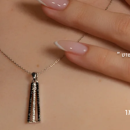
וט "
ו