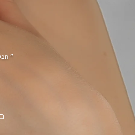
" תכש
כ